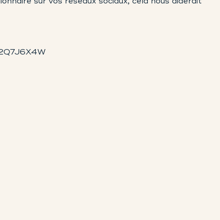
ionnaire sur vos réseaux sociaux, cela nous aiderait
2N2Q7J6X4W