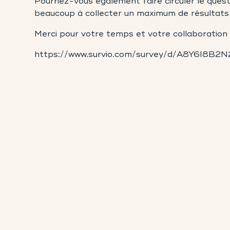
Pourriez-vous également faire circuler le quest
beaucoup à collecter un maximum de résultats
Merci pour votre temps et votre collaboration
https://www.survio.com/survey/d/A8Y6I8B