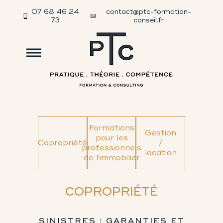
07 68 46 24
contact@ptc-formation-
73
conseil.fr
Formations
Gestion
pour les
Copropriété
/
professionnels
location
de l'immobilier
COPROPRIÉTÉ
SINISTRES : GARANTIES ET